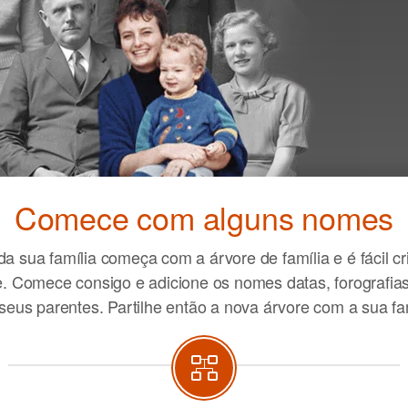
Ins
vej
Comece com alguns nomes
fam
 da sua família começa com a árvore de família e é fácil c
. Comece consigo e adicione os nomes datas, forografias 
seus parentes. Partilhe então a nova árvore com a sua fa