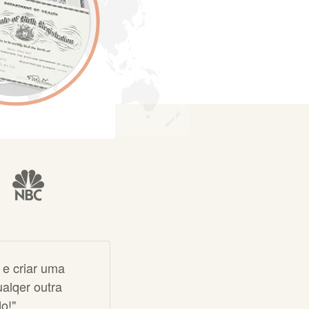
 e criar uma
alqer outra
o!"