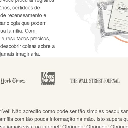
rios, certidões de
s de recenseamento e
geanologia que podem
 sua família. Com
 e resultados precisos,
 descobrir coisas sobre a
jamais imaginaria.
ha árvore de família
rível! Não acredito como pode ser tão simples pesquisar
família com tão pouca informação na mão. Isto supera qu
isa jamais vista na internet! Obrigado! Obrigado! Obrigad