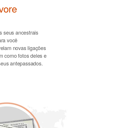
vore
s seus ancestrais
ara você
velam novas ligações
m como fotos deles e
 seus antepassados.