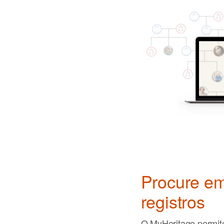
Procure em
registros
O MyHeritage permite