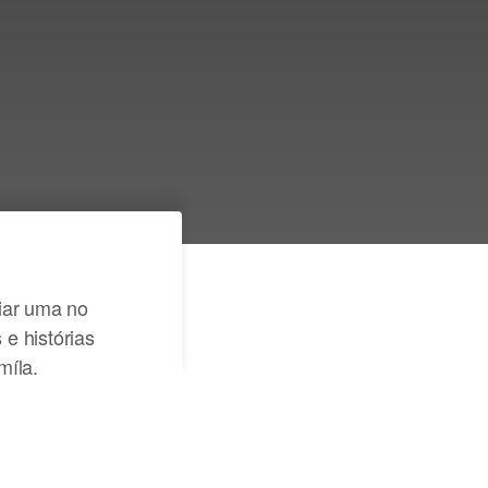
ira alguns detalhes e
a a sua árvore de
ília ganhar vida
riar uma no
e histórias
míla.