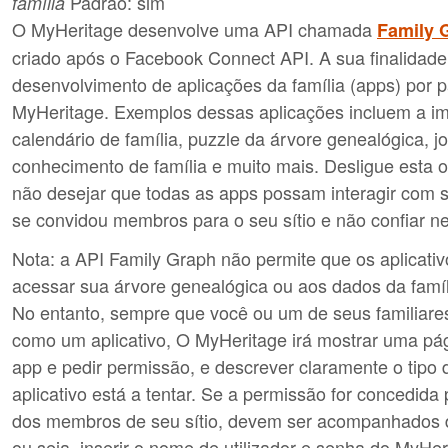
Padrão: sim
família
O MyHeritage desenvolve uma API chamada
Family 
criado após o Facebook Connect API. A sua finalidade é
desenvolvimento de aplicações da família (apps) por p
MyHeritage. Exemplos dessas aplicações incluem a i
calendário de família, puzzle da árvore genealógica, j
conhecimento de família e muito mais. Desligue esta 
não desejar que todas as apps possam interagir com 
se convidou membros para o seu sítio e não confiar ne
Nota: a API Family Graph não permite que os aplicat
acessar sua árvore genealógica ou aos dados da famíl
No entanto, sempre que você ou um de seus familiares 
como um aplicativo, O MyHeritage irá mostrar uma p
app e pedir permissão, e descrever claramente o tipo
aplicativo está a tentar. Se a permissão for concedida 
dos membros de seu sítio, devem ser acompanhados d
ou seja, inserir o nome de utilizador e senha do MyHer