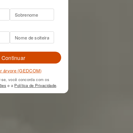
Continuar
ar árvore (GEDCOM)
r-se, você concorda com os
ções
e a
Política de Privacidade
.