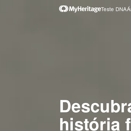
Teste DNA
Á
Descubr
história 