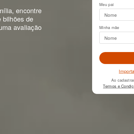
Meu pai
ília, encontre
 bilhões de
 uma avaliação
Minha mãe
Import
Ao cadastra
Termos e Condi