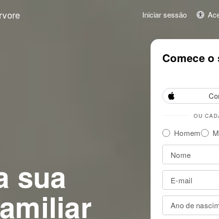
rvore
Iniciar sessão
Ace
Descubra sua história famili
Comece o s
Co
OU CAD
Homem
M
a sua
familiar
Ano de nasci