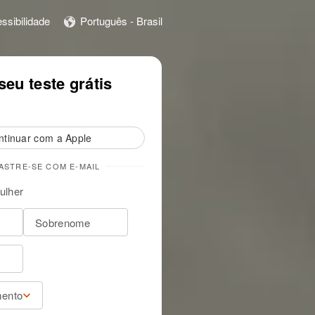
ssibilidade
Português - Brasil
ar
Inicie o período gratuito
eu teste grátis
ntinuar com a Apple
ASTRE-SE COM E-MAIL
ulher
mento