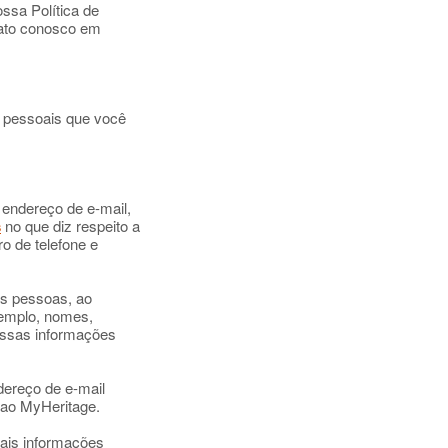
ossa Política de
ntato conosco em
s pessoais que você
endereço de e-mail,
s
no que diz respeito a
o de telefone e
as pessoas, ao
exemplo, nomes,
 Essas informações
dereço de e-mail
 ao MyHeritage.
uais informações