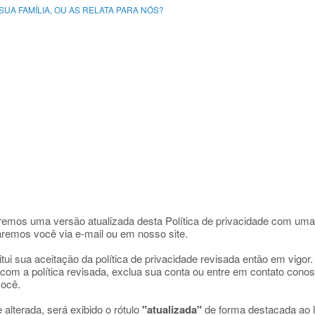
UA FAMÍLIA, OU AS RELATA PARA NÓS?
aremos uma versão atualizada desta Política de privacidade com uma
aremos você via e-mail ou em nosso site.
tui sua aceitação da política de privacidade revisada então em vigor
om a política revisada, exclua sua conta ou entre em contato cono
você.
alterada, será exibido o rótulo
"atualizada"
de forma destacada ao la