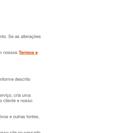
nto. Se as alterações
 em nossos
Termos e
onforme descrito
rviço, cria uma
o cliente e nosso
vos e outras fontes,
osso site no passado,