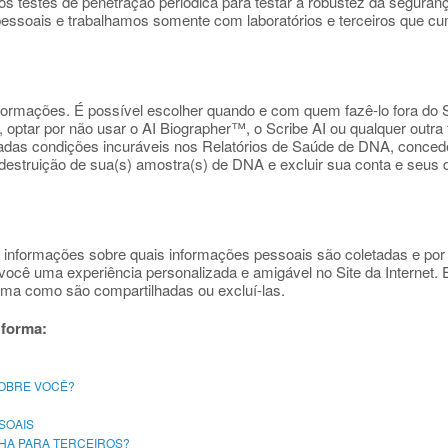
 testes de penetração periódica para testar a robustez da seguran
pessoais e trabalhamos somente com laboratórios e terceiros que c
formações. É possível escolher quando e com quem fazê-lo fora do 
ptar por não usar o AI Biographer™, o Scribe AI ou qualquer outra
inadas condições incuráveis nos Relatórios de Saúde de DNA, conced
 destruição de sua(s) amostra(s) de DNA e excluir sua conta e seus 
 informações sobre quais informações pessoais são coletadas e po
você uma experiência personalizada e amigável no Site da Internet
orma como são compartilhadas ou excluí-las.
 forma:
SOBRE VOCÊ?
SOAIS
HA PARA TERCEIROS?