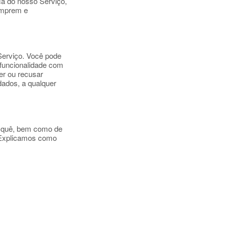
ça do nosso Serviço,
umprem e
Serviço. Você pode
 funcionalidade com
er ou recusar
dados, a qualquer
r quê, bem como de
. Explicamos como