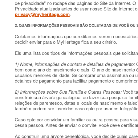
de privacidade" no rodapé das páginas do Site da Internet. O r
Privacidade atualizada antes de usar nosso Site da Internet
privacy@myheritage.com
.
2. QUAIS INFORMAÇÕES PESSOAIS SÃO COLETADAS DE VOCÊ OU
Coletamos informações que acreditamos serem necessárias p
decidir enviar para o MyHeritage fica a seu critério.
Eis uma lista dos tipos de informações pessoais que solicit
1) Nome, informações de contato e detalhes de pagamento:
Q
bem como ano de nascimento e país. O ano de nascimento é
usuários menores de idade. Se comprar uma assinatura ou u
detalhes de pagamento para facilitar pagamento e cumprimen
2) Informações sobre Sua Família e Outras Pessoas:
Você ta
construir sua árvore genealógica, ao fazer sua pesquisa fami
relações de parentesco, datas e locais de nascimento e fale
também podem ser inseridas caso opte por usar os Infográfico
Caso opte por convidar um familiar ou outra pessoa para visu
dessa pessoa. Antes de enviar o convite, você deve certific
Ao construir uma árvore genealógica, você decide quais paren