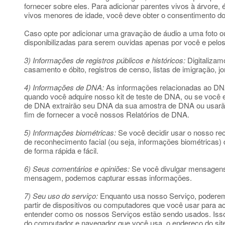
fornecer sobre eles. Para adicionar parentes vivos à árvore,
vivos menores de idade, você deve obter o consentimento do
Caso opte por adicionar uma gravação de áudio a uma foto o
disponibilizadas para serem ouvidas apenas por você e pelos
3) Informações de registros públicos e históricos:
Digitalizamo
casamento e óbito, registros de censo, listas de imigração, 
4) Informações de DNA:
As informações relacionadas ao DN
quando você adquire nosso kit de teste de DNA, ou se você
de DNA extrairão seu DNA da sua amostra de DNA ou usarão
fim de fornecer a você nossos Relatórios de DNA.
5) Informações biométricas:
Se você decidir usar o nosso rec
de reconhecimento facial (ou seja, informações biométricas)
de forma rápida e fácil.
6) Seus comentários e opiniões:
Se você divulgar mensagens
mensagem, podemos capturar essas informações.
7) Seu uso do serviço:
Enquanto usa nosso Serviço, poderemo
partir de dispositivos ou computadores que você usar para aces
entender como os nossos Serviços estão sendo usados. Isso p
do computador e navegador que você usa, o endereço do site d