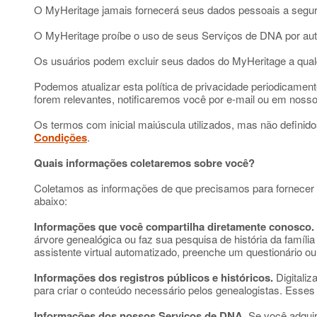
O MyHeritage jamais fornecerá seus dados pessoais a segu
O MyHeritage proíbe o uso de seus Serviços de DNA por auto
Os usuários podem excluir seus dados do MyHeritage a qual
Podemos atualizar esta política de privacidade periodicament
forem relevantes, notificaremos você por e-mail ou em noss
Os termos com inicial maiúscula utilizados, mas não definidos
Condições
.
Quais informações coletaremos sobre você?
Coletamos as informações de que precisamos para fornecer
abaixo:
Informações que você compartilha diretamente conosco.
árvore genealógica ou faz sua pesquisa de história da famíl
assistente virtual automatizado, preenche um questionário o
Informações dos registros públicos e históricos.
Digitaliz
para criar o conteúdo necessário pelos genealogistas. Esses 
Informações dos nossos Serviços de DNA.
Se você adquir