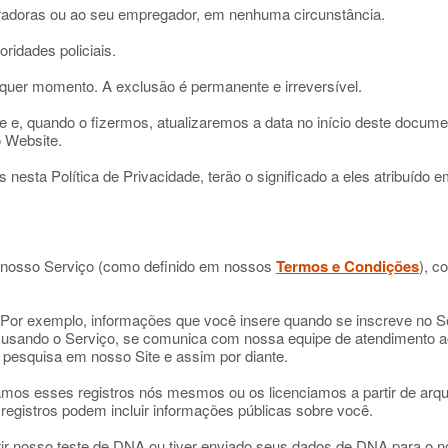
radoras ou ao seu empregador, em nenhuma circunstância.
ridades policiais.
quer momento. A exclusão é permanente e irreversível.
e e, quando o fizermos, atualizaremos a data no início deste docume
o Website.
 nesta Política de Privacidade, terão o significado a eles atribuído
 nosso Serviço (como definido em nossos
Termos e Condições
), c
Por exemplo, informações que você insere quando se inscreve no Se
ia usando o Serviço, se comunica com nossa equipe de atendimento a
u pesquisa em nosso Site e assim por diante.
amos esses registros nós mesmos ou os licenciamos a partir de arqui
registros podem incluir informações públicas sobre você.
ir nosso teste de DNA ou tiver enviado seus dados de DNA para o n