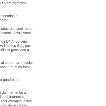
à árvore parentes
mazenadas e
ento.
rtidões de nascimento,
 pessoais sobre você.
 de DNA, ou seja,
NA. Nossos Serviços
álises genéticas a
ial para criar modelos
essoas em suas fotos
s quadros de
da Internet ou a
te da Internet e
(por exemplo, o tipo
ações de página e