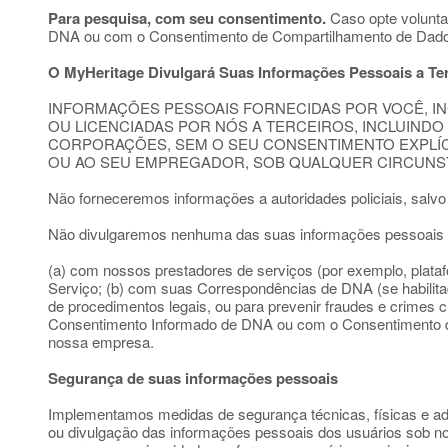
Para pesquisa, com seu consentimento.
Caso opte volunta
DNA ou com o Consentimento de Compartilhamento de Dados
O MyHeritage Divulgará Suas Informações Pessoais a Te
INFORMAÇÕES PESSOAIS FORNECIDAS POR VOCÊ, IN
OU LICENCIADAS POR NÓS A TERCEIROS, INCLUIN
CORPORAÇÕES, SEM O SEU CONSENTIMENTO EXPLÍC
OU AO SEU EMPREGADOR, SOB QUALQUER CIRCUNS
Não forneceremos informações a autoridades policiais, salvo 
Não divulgaremos nenhuma das suas informações pessoais a t
(a) com nossos prestadores de serviços (por exemplo, plata
Serviço; (b) com suas Correspondências de DNA (se habilitad
de procedimentos legais, ou para prevenir fraudes e crimes 
Consentimento Informado de DNA ou com o Consentimento de
nossa empresa.
Segurança de suas informações pessoais
Implementamos medidas de segurança técnicas, físicas e admi
ou divulgação das informações pessoais dos usuários sob n