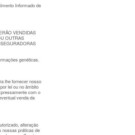
timento Informado de
SERÃO VENDIDAS
OU OUTRAS
 A SEGURADORAS
formações genéticas.
a lhe fornecer nosso
por lei ou no âmbito
 expressamente com o
eventual venda da
torizado, alteração
 nossas práticas de