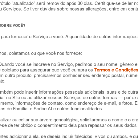
ótulo "atualizado" será removido após 30 dias. Certifique-se de ler n
 ou Serviços. Se tiver dúvidas sobre nossas alterações, entre em co
 SOBRE VOCÊ?
ara fornecer o Serviço a você. A quantidade de outras informaçõe
amos, coletamos ou que você nos fornece:
uando você se inscreve no Serviço, pedimos o seu nome, gênero e 
 coletado para assegurar que você cumpra os
Termos e Condiçõe
m outro produto, precisaremos conhecer seu endereço postal, númer
to.
mbém pode inserir informações pessoais adicionais, suas e de outr
liar no Site ou ao utilizar nossos Serviços de outras formas — por 
cimento, informações de contato, como endereço de e-mail, e fotos.
s de Família, o Scribe AI e outras funcionalidades.
alizar ou editar sua árvore genealógica, solicitaremos o nome e o en
ar-se de ter obtido o consentimento dela para repassar os seus dados
tes adicionar a ela, se deseja incluir falecidos, vivos ou ambos, e q