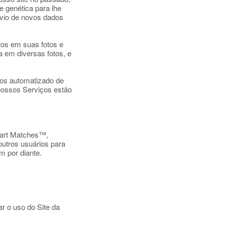
 genética para lhe
nvio de novos dados
tos em suas fotos e
 em diversas fotos, e
os automatizado de
 nossos Serviços estão
Smart Matches™,
utros usuários para
m por diante.
ar o uso do Site da