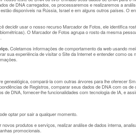
ados de DNA carregados, os processaremos e realizaremos a análise
stão disponíveis na Rússia, Israel e em alguns outros países. O e
ê decidir usar o nosso recurso Marcador de Fotos, ele identifica ros
s biométricas). O Marcador de Fotos agrupa o rosto da mesma pessoa
.
iço.
Coletamos informações de comportamento da web usando mei
ar sua experiência de visitar o Site da Internet e entender como os
rmações.
vore genealógica, compará-la com outras árvores para lhe oferecer 
espondências de Registros, comparar seus dados de DNA com os de o
s de DNA, fornecer-lhe funcionalidades com tecnologia de IA, e assi
pode optar por sair a qualquer momento.
 novos produtos e serviços, realizar análise de dados interna, analis
mpanhas promocionais.