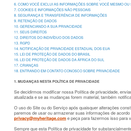
6. COMO VOCÊ EXCLUI AS INFORMAÇÕES SOBRE VOCÊ MESMO OU S
7. COOKIES E INFORMAÇÕES NÃO PESSOAIS
8. SEGURANÇA E TRANSFERÊNCIA DE INFORMAÇÕES
9. RETENÇÃO DE DADOS
10. GERENCIANDO A SUA PRIVACIDADE
11. SEUS DIREITOS
12. DIREITOS DO INDIVÍDUO DOS DADOS
13. RGPD
14. NOTIFICAÇÃO DE PRIVACIDADE ESTADUAL DOS EUA
15. LEI DE PROTEÇÃO DE DADOS DO BRASIL
16. LEI DE PROTEÇÃO DE DADOS DA ÁFRICA DO SUL
17. CRIANÇAS
18. ENTRANDO EM CONTATO CONOSCO SOBRE PRIVACIDADE
1. MUDANÇAS NESTA POLÍTICA DE PRIVACIDADE
Se decidirmos modificar nossa Política de privacidade, envi
atualizada e se as mudanças forem material, também notific
O uso do Site ou do Serviço após quaisquer alterações consti
paremos de usar ou armazenar suas informações de acordo c
privacy@myheritage.com
e peça para fazermos isso para 
Sempre que esta Política de privacidade for substancialmente 