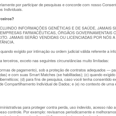
riamente por participar de pesquisas e concorde com nosso Consen
 Individuais.
rceiros?
CLUINDO INFORMAÇÕES GENÉTICAS E DE SAÚDE, JAMAIS 
DO EMPRESAS FARMACÊUTICAS, ÓRGÃOS GOVERNAMENTAIS 
ITO. JAMAIS SERÃO VENDIDAS OU LICENCIADAS POR NÓS
TÂNCIA.
quando exigido por intimação ou ordem judicial válida referente a in
erceiros, exceto nas seguintes circunstâncias muito limitadas:
formas de pagamento), sob a proteção de contratos adequados — par
as) e com suas Smart Matches (se habilitadas); (c) quando exigido 
cibernéticos; (d) para fins de pesquisa, caso você tenha consentido
 Compartilhamento Individual de Dados; e (e) no contexto de uma 
nistrativas para proteger contra perda, uso indevido, acesso não au
osso controle. Por exemplo: revisamos periodicamente e melhoramos