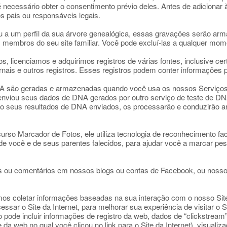
 é necessário obter o consentimento prévio deles. Antes de adicionar 
s pais ou responsáveis legais.
u a um perfil da sua árvore genealógica, essas gravações serão ar
 membros do seu site familiar. Você pode excluí-las a qualquer mom
s, licenciamos e adquirimos registros de várias fontes, inclusive ce
jornais e outros registros. Esses registros podem conter informações
A são geradas e armazenadas quando você usa os nossos Serviços
 enviou seus dados de DNA gerados por outro serviço de teste de D
 seus resultados de DNA enviados, os processarão e conduzirão an
urso Marcador de Fotos, ele utiliza tecnologia de reconhecimento fac
 de você e de seus parentes falecidos, para ajudar você a marcar p
 ou comentários em nossos blogs ou contas de Facebook, ou nosso
s coletar informações baseadas na sua interação com o nosso Site 
sar o Site da Internet, para melhorar sua experiência de visitar o Si
ode incluir informações de registro da web, dados de “clickstream” 
a web no qual você clicou no link para o Site da Internet), visualiz