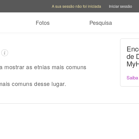
Opções da conta
Opções de ajuda
Alternar site da famí
A sua sessão não foi iniciada
Iniciar sessão
Fotos
Pesquisa
Enc
de 
MyH
ra mostrar as etnias mais comuns
Saiba
mais comuns desse lugar.