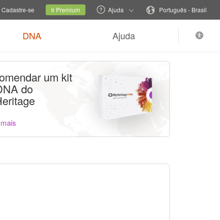
lia
Site atual
Mudar o idioma
Cadastre-se
Ir Premium
Ajuda
Português - Brasil
DNA
Ajuda
omendar um kit
DNA do
eritage
 mais