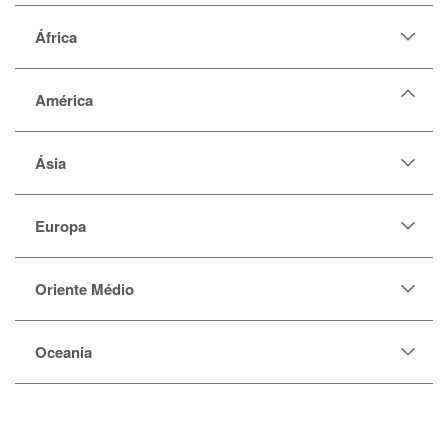
África
América
Anguila
Ásia
Antígua
Argentina
Europa
Aruba
Bahamas
Barbados
Oriente Médio
Belize
Bermuda
Oceania
Bolívia
Brasil
Canadá